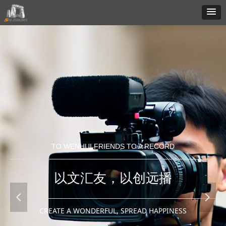
TO WENHUI FRIENDS TO A RECORD
以文汇友，以创远播
넳
넲
CREATE A WONDERFUL, SPREAD HAPPINESS