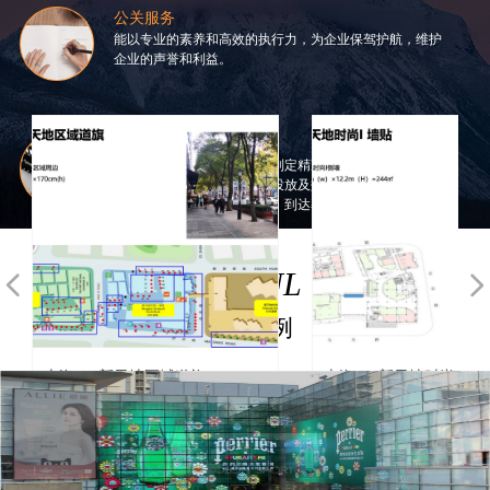
公关服务
能以专业的素养和高效的执行力，为企业保驾护航，维护
企业的声誉和利益。
广告代理
结合企业需求和产品特点，制定精准宣传策略，从而高效
触达客群。从创意、制作到投放及效果，提供一站式服
务，确保广告投放的高效性、到达率和转化率。
WONDERFUL
CASE
넳
넲
精彩案例
上海 — 新天地区域道旗
上海 — 新天地时尚I 墙